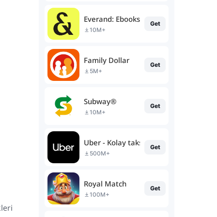
Everand: Ebooks and audiobooks
Get
10M+
Family Dollar
Get
5M+
Subway®
Get
10M+
Uber - Kolay taksi yolculuğu
Get
500M+
Royal Match
Get
100M+
leri