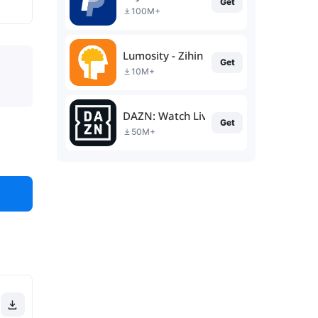
Get
100M+
Lumosity - Zihin Jimnastiği
Get
10M+
DAZN: Watch Live Sports
Get
50M+