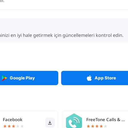
ir.
nizi en iyi hale getirmek için güncellemeleri kontrol edin.
Google Play
App Store
Facebook
FreeTone Calls & Texting
★
★
★
★
★
★
★
★
★
★