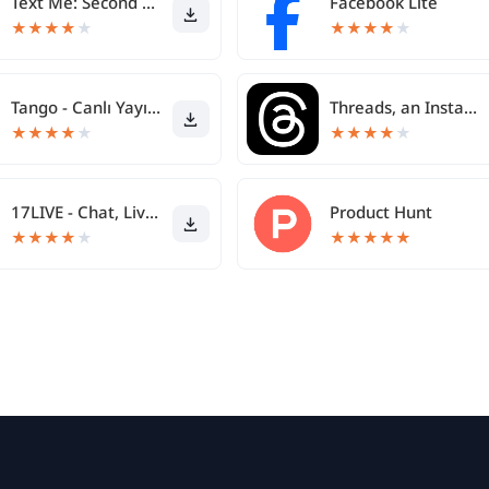
Text Me: Second Phone Number
Facebook Lite
★
★
★
★
★
★
★
★
★
★
Tango - Canlı Yayın & Sohbet
Threads, an Instagram app
★
★
★
★
★
★
★
★
★
★
17LIVE - Chat, Live streaming
Product Hunt
★
★
★
★
★
★
★
★
★
★