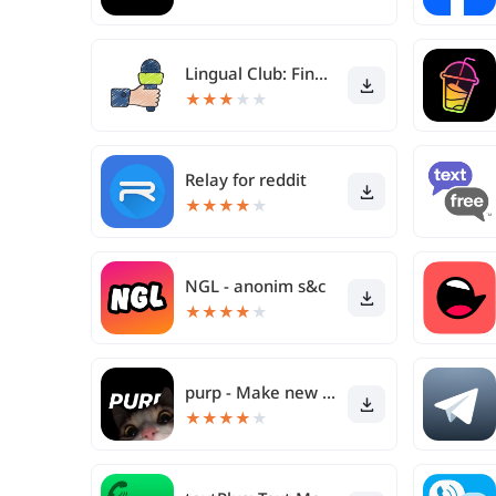
Lingual Club: Find friends
★
★
★
★
★
Relay for reddit
★
★
★
★
★
NGL - anonim s&c
★
★
★
★
★
purp - Make new friends
★
★
★
★
★