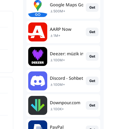
Google Maps Go
Get
500M+
AARP Now
Get
1M+
Deezer: müzik indirme programı
Get
100M+
Discord - Sohbet Et & Konuş
Get
100M+
Downpour.com
Get
100K+
PayPal