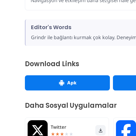
Navigasyon ve etkileşim daha sezgisel hale gel
Editor's Words
Grindr ile bağlantı kurmak çok kolay. Deneyimi
Download Links
Apk
Daha Sosyal Uygulamalar
Twitter
★
★
★
★
★