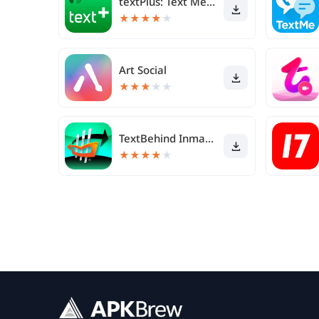
textPlus: Text Message + Call
★
★
★
★
★
Art Social
★
★
★
★
★
TextBehind Inmate Texting App
★
★
★
★
★