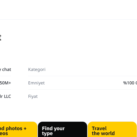
t
y chat
Kategori
50M+
Emniyet
%100 
dr LLC
Fiyat