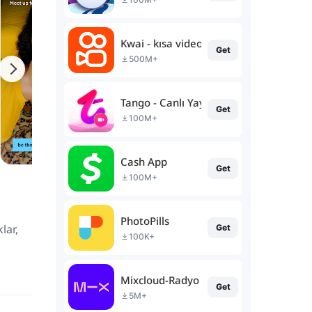
Kwai - kısa video topluluğu
Get
500M+
Tango - Canlı Yayın & Sohbet
Get
100M+
Cash App
Get
100M+
PhotoPills
lar,
Get
100K+
Mixcloud-Radyo ve DJ miksleri
Get
5M+