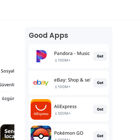
Good Apps
Pandora - Music & Podcasts
Get
100M+
Sosyal
eBay: Shop & sell in the app
Get
Güvenli
100M+
özgür
AliExpress
Get
500M+
Pokémon GO
Get
100M+