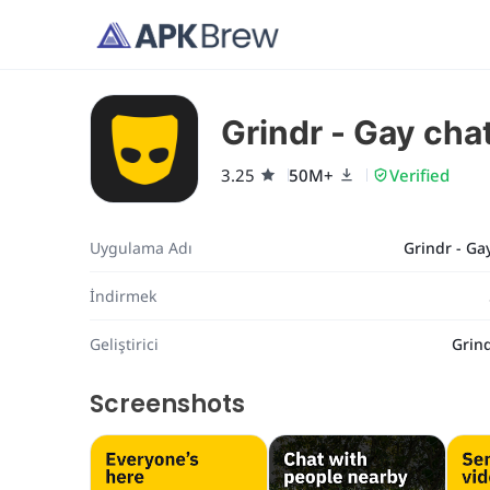
Grindr - Gay cha
3.25
50M+
Verified
Uygulama Adı
Grindr - Ga
İndirmek
Geliştirici
Grin
Screenshots