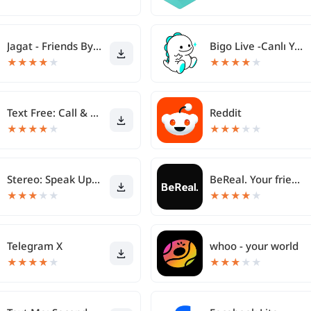
Jagat - Friends By Your Side
Bigo Live -Canlı Yayın, Sohbet
★
★
★
★
★
★
★
★
★
★
Text Free: Call & Texting App
Reddit
★
★
★
★
★
★
★
★
★
★
Stereo: Speak Up & Share
BeReal. Your friends for real.
★
★
★
★
★
★
★
★
★
★
Telegram X
whoo - your world
★
★
★
★
★
★
★
★
★
★