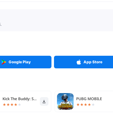
.
Google Play
App Store
Kick The Buddy: Second Kick
PUBG MOBILE
★
★
★
★
★
★
★
★
★
★