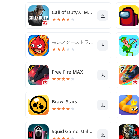
Call of Duty®: Mobile - Garena
★
★
★
★
★
モンスターストライク
★
★
★
★
★
Free Fire MAX
★
★
★
★
★
Brawl Stars
★
★
★
★
★
Squid Game: Unleashed
★
★
★
★
★