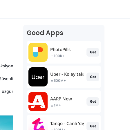
Good Apps
PhotoPills
Get
100K+
Aksiyon
Uber - Kolay taksi yolculuğu
Get
Güvenli
500M+
özgür
AARP Now
Get
1M+
Tango - Canlı Yayın & Sohbet
Get
100M+