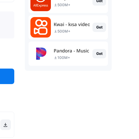
Get
500M+
Kwai - kısa video topluluğu
Get
500M+
Pandora - Music & Podcasts
Get
100M+