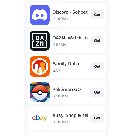
Discord - Sohbet Et & Konuş
Get
100M+
DAZN: Watch Live Sports
Get
50M+
Family Dollar
Get
5M+
Pokémon GO
Get
100M+
eBay: Shop & sell in the app
Get
100M+