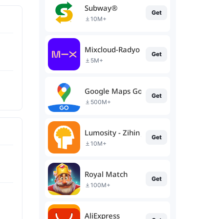
Subway®
Get
10M+
Mixcloud-Radyo ve DJ miksleri
Get
5M+
Google Maps Go
Get
500M+
Lumosity - Zihin Jimnastiği
Get
10M+
Royal Match
Get
100M+
AliExpress