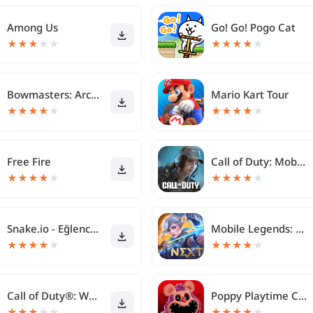
Among Us
Go! Go! Pogo Cat
★
★
★
★
★
★
★
★
★
★
Bowmasters: Archery Shooting
Mario Kart Tour
★
★
★
★
★
★
★
★
★
★
Free Fire
Call of Duty: Mobile 4. Sezon
★
★
★
★
★
★
★
★
★
★
Snake.io - Eğlence Yılan Oyunu
Mobile Legends: Bang Bang
★
★
★
★
★
★
★
★
★
★
Call of Duty®: Warzone™ Mobile
Poppy Playtime Chapter 3
★
★
★
★
★
★
★
★
★
★