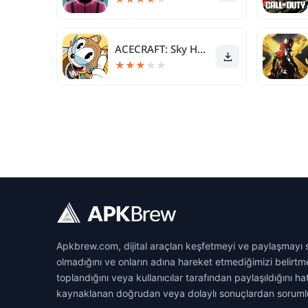
ACECRAFT: Sky Hero
★
★
★
★
★
Apkbrew.com, dijital araçları keşfetmeyi ve paylaşmayı s
olmadığını ve onların adına hareket etmediğimizi belir
toplandığını veya kullanıcılar tarafından paylaşıldığını 
kaynaklanan doğrudan veya dolaylı sonuçlardan sorumlu tut