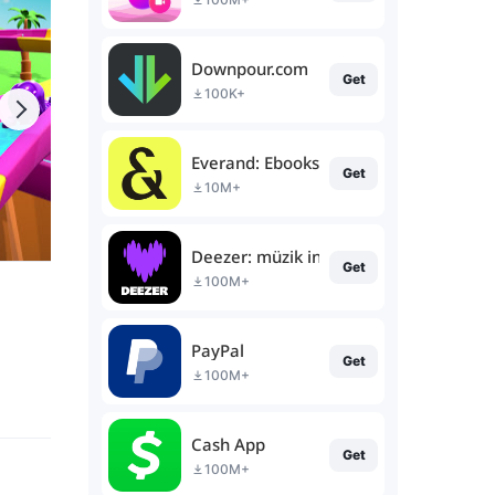
Downpour.com
Get
100K+
Everand: Ebooks and audiobooks
Get
10M+
Deezer: müzik indirme programı
Get
100M+
PayPal
Get
100M+
Cash App
Get
100M+