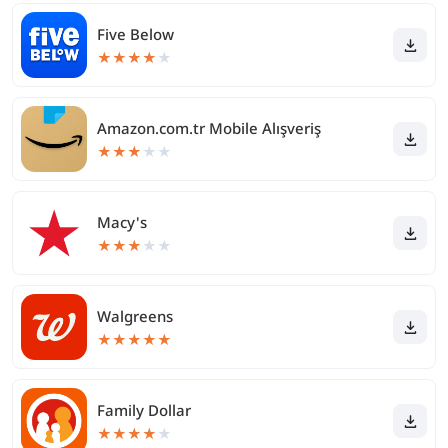
Five Below
★
★
★
★
★
Amazon.com.tr Mobile Alışveriş
★
★
★
★
★
Macy's
★
★
★
★
★
Walgreens
★
★
★
★
★
Family Dollar
★
★
★
★
★