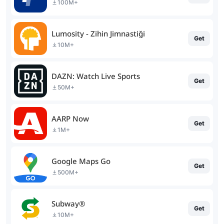
100M+
Lumosity - Zihin Jimnastiği
Get
10M+
DAZN: Watch Live Sports
Get
50M+
AARP Now
Get
1M+
Google Maps Go
Get
500M+
Subway®
Get
10M+