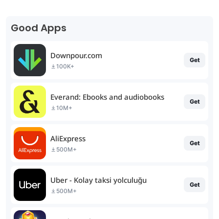
Good Apps
Downpour.com
Get
100K+
Everand: Ebooks and audiobooks
Get
10M+
AliExpress
Get
500M+
Uber - Kolay taksi yolculuğu
Get
500M+