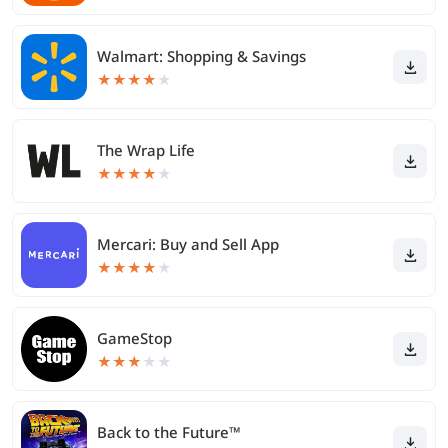
Walmart: Shopping & Savings
★
★
★
★
★
The Wrap Life
★
★
★
★
★
Mercari: Buy and Sell App
★
★
★
★
★
GameStop
★
★
★
★
★
Back to the Future™