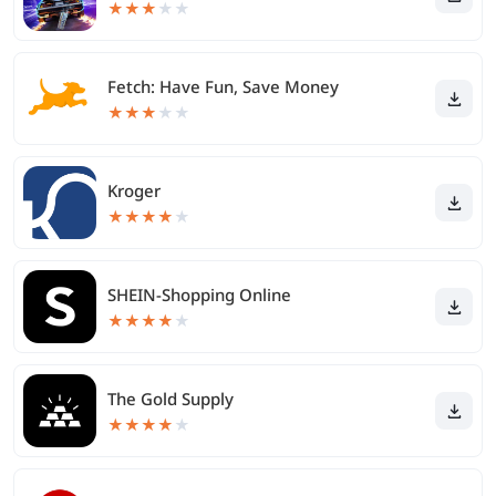
★
★
★
★
★
Fetch: Have Fun, Save Money
★
★
★
★
★
Kroger
★
★
★
★
★
SHEIN-Shopping Online
★
★
★
★
★
The Gold Supply
★
★
★
★
★