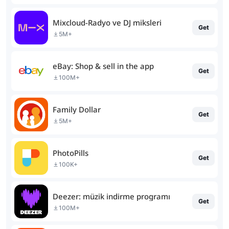
Mixcloud-Radyo ve DJ miksleri
Get
5M+
eBay: Shop & sell in the app
Get
100M+
Family Dollar
Get
5M+
PhotoPills
Get
100K+
Deezer: müzik indirme programı
Get
100M+