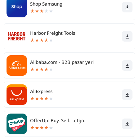
Shop Samsung
★
★
★
★
★
Harbor Freight Tools
★
★
★
★
★
Alibaba.com - B2B pazar yeri
★
★
★
★
★
AliExpress
★
★
★
★
★
OfferUp: Buy. Sell. Letgo.
★
★
★
★
★