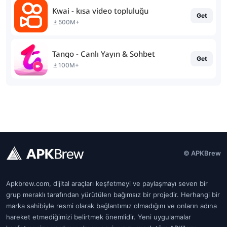
Kwai - kısa video topluluğu
Get
500M+
Tango - Canlı Yayın & Sohbet
Get
100M+
© APKBrew
Apkbrew.com, dijital araçları keşfetmeyi ve paylaşmayı seven bir
grup meraklı tarafından yürütülen bağımsız bir projedir. Herhangi bir
marka sahibiyle resmi olarak bağlantımız olmadığını ve onların adına
hareket etmediğimizi belirtmek önemlidir. Yeni uygulamalar