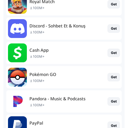
Royal Match
Get
100M+
Discord - Sohbet Et & Konuş
Get
100M+
Cash App
Get
100M+
Pokémon GO
Get
100M+
Pandora - Music & Podcasts
Get
100M+
PayPal
Get