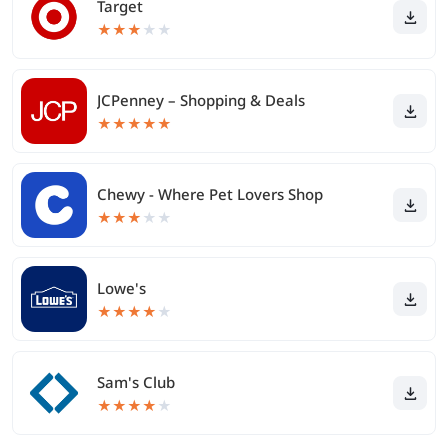
Target
★
★
★
★
★
JCPenney – Shopping & Deals
★
★
★
★
★
Chewy - Where Pet Lovers Shop
★
★
★
★
★
Lowe's
★
★
★
★
★
Sam's Club
★
★
★
★
★