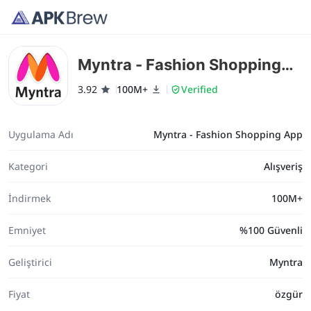
Myntra - Fashion Shopping
App
3.92
100M+
Verified
Uygulama Adı
Myntra - Fashion Shopping App
Kategori
Alışveriş
İndirmek
100M+
Emniyet
%100 Güvenli
Geliştirici
Myntra
Fiyat
özgür