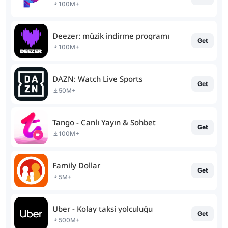
100M+
Deezer: müzik indirme programı
Get
100M+
DAZN: Watch Live Sports
Get
50M+
Tango - Canlı Yayın & Sohbet
Get
100M+
Family Dollar
Get
5M+
Uber - Kolay taksi yolculuğu
Get
500M+