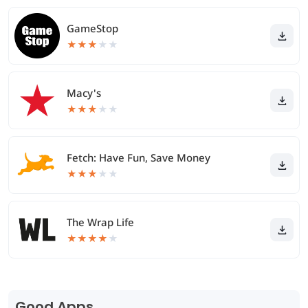
GameStop
★
★
★
★
★
Macy's
★
★
★
★
★
Fetch: Have Fun, Save Money
★
★
★
★
★
The Wrap Life
★
★
★
★
★
Good Apps