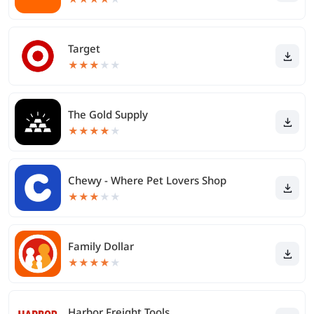
Target
★
★
★
★
★
The Gold Supply
★
★
★
★
★
Chewy - Where Pet Lovers Shop
★
★
★
★
★
Family Dollar
★
★
★
★
★
Harbor Freight Tools