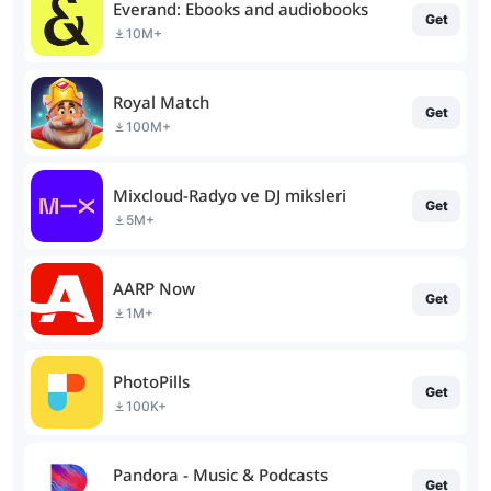
Everand: Ebooks and audiobooks
Get
10M+
Royal Match
Get
100M+
Mixcloud-Radyo ve DJ miksleri
Get
5M+
AARP Now
Get
1M+
PhotoPills
Get
100K+
Pandora - Music & Podcasts
Get