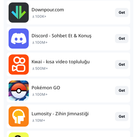
Downpour.com
Get
100K+
Discord - Sohbet Et & Konuş
Get
100M+
Kwai - kısa video topluluğu
Get
500M+
Pokémon GO
Get
100M+
Lumosity - Zihin Jimnastiği
Get
10M+