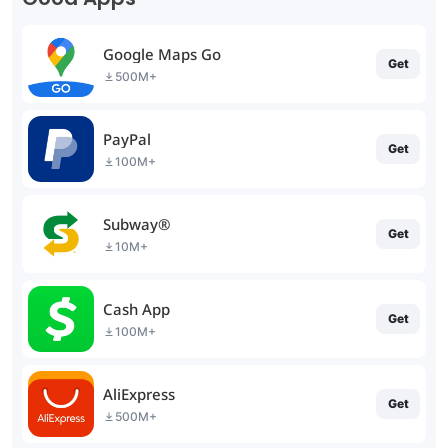
Google Maps Go
Get
500M+
PayPal
Get
100M+
Subway®
Get
10M+
Cash App
Get
100M+
AliExpress
Get
500M+