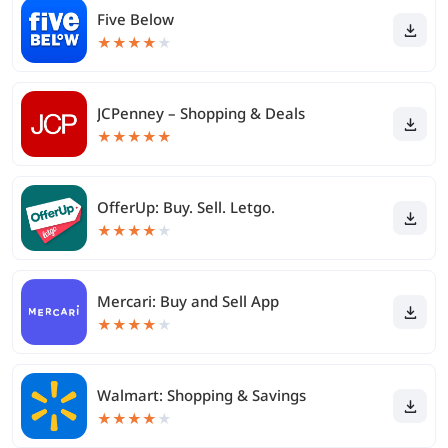
Five Below
★
★
★
★
★
JCPenney – Shopping & Deals
★
★
★
★
★
OfferUp: Buy. Sell. Letgo.
★
★
★
★
★
Mercari: Buy and Sell App
★
★
★
★
★
Walmart: Shopping & Savings
★
★
★
★
★