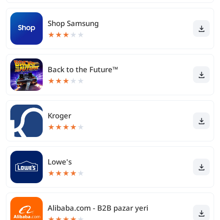
Shop Samsung
★
★
★
★
★
Back to the Future™
★
★
★
★
★
Kroger
★
★
★
★
★
Lowe's
★
★
★
★
★
Alibaba.com - B2B pazar yeri
★
★
★
★
★