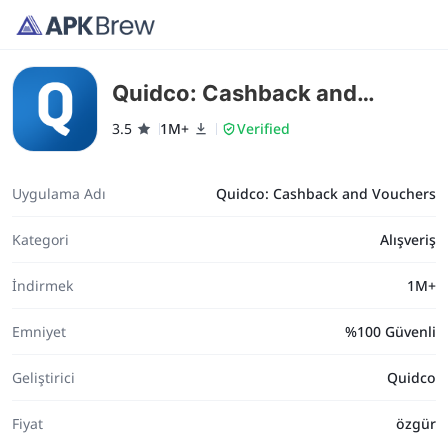
Quidco: Cashback and
Vouchers
3.5
1M+
Verified
Uygulama Adı
Quidco: Cashback and Vouchers
Kategori
Alışveriş
İndirmek
1M+
Emniyet
%100 Güvenli
Geliştirici
Quidco
Fiyat
özgür