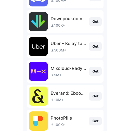
100M+
Downpour.com
Get
100K+
Uber - Kolay taksi yolculuğu
Get
500M+
Mixcloud-Radyo ve DJ miksleri
Get
5M+
Everand: Ebooks and audiobooks
Get
10M+
PhotoPills
Get
100K+