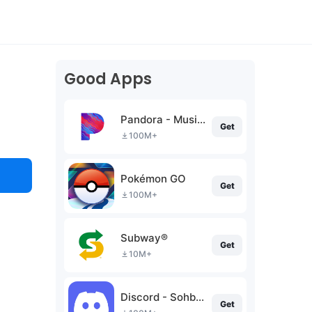
Good Apps
Pandora - Music & Podcasts
Get
100M+
Pokémon GO
Get
100M+
Subway®
Get
10M+
Discord - Sohbet Et & Konuş
Get