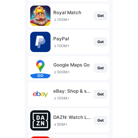
Royal Match
Get
100M+
PayPal
Get
100M+
Google Maps Go
Get
500M+
eBay: Shop & sell in the app
Get
100M+
DAZN: Watch Live Sports
Get
50M+