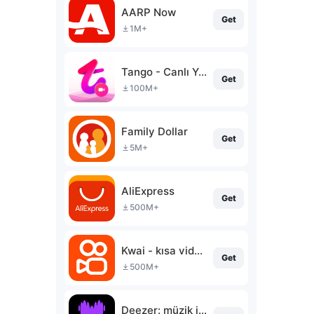
AARP Now
Get
1M+
Tango - Canlı Yayın & Sohbet
Get
100M+
Family Dollar
Get
5M+
AliExpress
Get
500M+
Kwai - kısa video topluluğu
Get
500M+
Deezer: müzik indirme programı