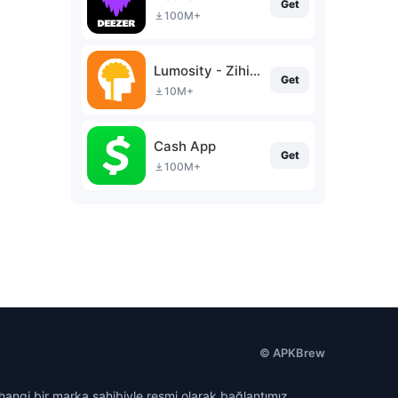
Get
100M+
Lumosity - Zihin Jimnastiği
Get
10M+
Cash App
Get
100M+
© APKBrew
hangi bir marka sahibiyle resmi olarak bağlantımız